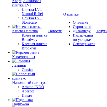
Кварц-виниловая
плитка LVT
Плитка LVT
Natural Relief
О плитке
Плитка LVT
Stonecarp
О плитке
Строителю
Клеевая плитка
Новости
Дизайнеру
Услуг
Клеевая плитка
Инструкция
Broadway
по укладке
Клеевая плитка
Сертификаты
Brooklyn
Керамогранит
Ламинат
Corsica
Напольный плинтус
Arbiton INDO
Aberhof
Идеал
Подложка