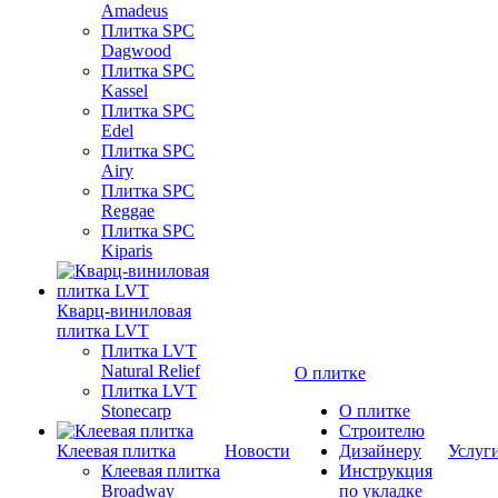
Amadeus
Плитка SPC
Dagwood
Плитка SPC
Kassel
Плитка SPC
Edel
Плитка SPC
Airy
Плитка SPC
Reggae
Плитка SPC
Kiparis
Кварц-виниловая
плитка LVT
Плитка LVT
Natural Relief
О плитке
Плитка LVT
Stonecarp
О плитке
Строителю
Клеевая плитка
Новости
Дизайнеру
Услуг
Клеевая плитка
Инструкция
Broadway
по укладке