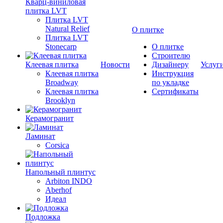
Кварц-виниловая
плитка LVT
Плитка LVT
Natural Relief
О плитке
Плитка LVT
Stonecarp
О плитке
Строителю
Клеевая плитка
Новости
Дизайнеру
Услуг
Клеевая плитка
Инструкция
Broadway
по укладке
Клеевая плитка
Сертификаты
Brooklyn
Керамогранит
Ламинат
Corsica
Напольный плинтус
Arbiton INDO
Aberhof
Идеал
Подложка