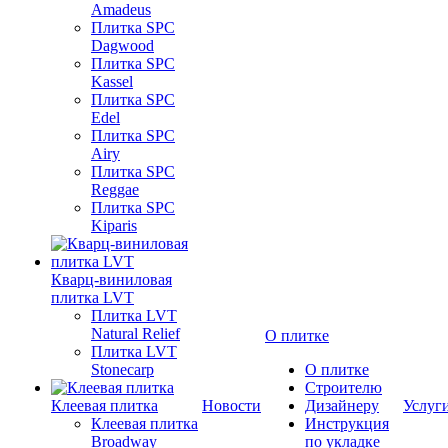
Amadeus
Плитка SPC
Dagwood
Плитка SPC
Kassel
Плитка SPC
Edel
Плитка SPC
Airy
Плитка SPC
Reggae
Плитка SPC
Kiparis
Кварц-виниловая
плитка LVT
Плитка LVT
Natural Relief
О плитке
Плитка LVT
Stonecarp
О плитке
Строителю
Клеевая плитка
Новости
Дизайнеру
Услуг
Клеевая плитка
Инструкция
Broadway
по укладке