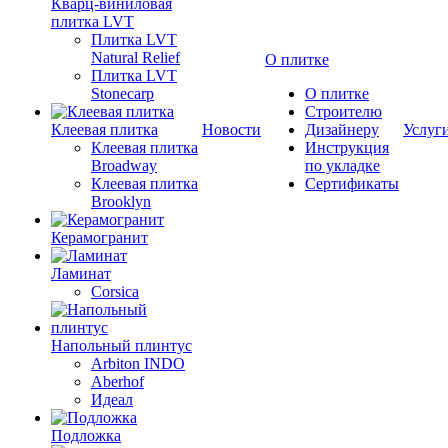
Кварц-виниловая
плитка LVT
Плитка LVT
Natural Relief
О плитке
Плитка LVT
Stonecarp
О плитке
Строителю
Клеевая плитка
Новости
Дизайнеру
Услуг
Клеевая плитка
Инструкция
Broadway
по укладке
Клеевая плитка
Сертификаты
Brooklyn
Керамогранит
Ламинат
Corsica
Напольный плинтус
Arbiton INDO
Aberhof
Идеал
Подложка