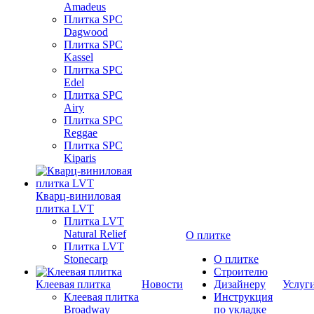
Amadeus
Плитка SPC
Dagwood
Плитка SPC
Kassel
Плитка SPC
Edel
Плитка SPC
Airy
Плитка SPC
Reggae
Плитка SPC
Kiparis
Кварц-виниловая
плитка LVT
Плитка LVT
Natural Relief
О плитке
Плитка LVT
Stonecarp
О плитке
Строителю
Клеевая плитка
Новости
Дизайнеру
Услуг
Клеевая плитка
Инструкция
Broadway
по укладке