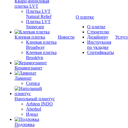
Кварц-виниловая
плитка LVT
Плитка LVT
Natural Relief
О плитке
Плитка LVT
Stonecarp
О плитке
Строителю
Клеевая плитка
Новости
Дизайнеру
Услуг
Клеевая плитка
Инструкция
Broadway
по укладке
Клеевая плитка
Сертификаты
Brooklyn
Керамогранит
Ламинат
Corsica
Напольный плинтус
Arbiton INDO
Aberhof
Идеал
Подложка