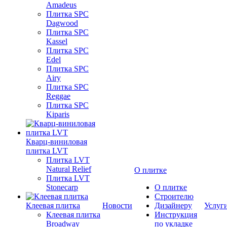
Amadeus
Плитка SPC
Dagwood
Плитка SPC
Kassel
Плитка SPC
Edel
Плитка SPC
Airy
Плитка SPC
Reggae
Плитка SPC
Kiparis
Кварц-виниловая
плитка LVT
Плитка LVT
Natural Relief
О плитке
Плитка LVT
Stonecarp
О плитке
Строителю
Клеевая плитка
Новости
Дизайнеру
Услуг
Клеевая плитка
Инструкция
Broadway
по укладке