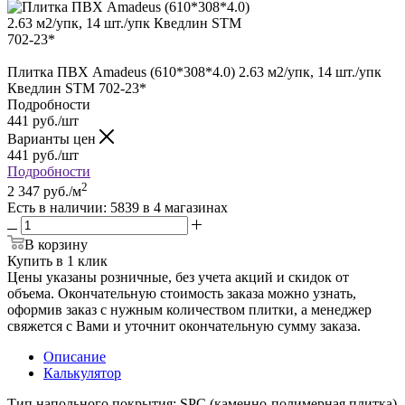
Плитка ПВХ Amadeus (610*308*4.0) 2.63 м2/упк, 14 шт./упк
Кведлин STM 702-23*
Подробности
441
руб.
/шт
Варианты цен
441
руб.
/шт
Подробности
2
2 347
руб.
/м
Есть в наличии
: 5839
в 4 магазинах
В корзину
Купить в 1 клик
Цены указаны розничные, без учета акций и скидок от
объема. Окончательную стоимость заказа можно узнать,
оформив заказ с нужным количеством плитки, а менеджер
свяжется с Вами и уточнит окончательную сумму заказа.
Описание
Калькулятор
Тип напольного покрытия: SPC (каменно-полимерная плитка)