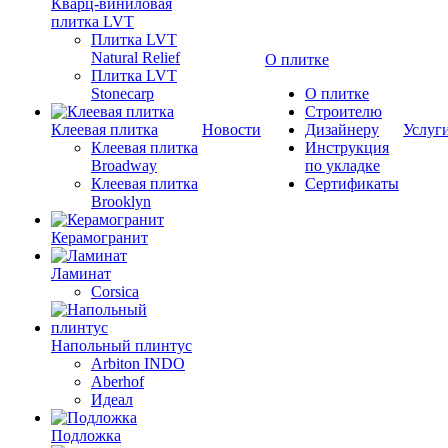
Кварц-виниловая
плитка LVT
Плитка LVT
Natural Relief
О плитке
Плитка LVT
Stonecarp
О плитке
Строителю
Клеевая плитка
Новости
Дизайнеру
Услуг
Клеевая плитка
Инструкция
Broadway
по укладке
Клеевая плитка
Сертификаты
Brooklyn
Керамогранит
Ламинат
Corsica
Напольный плинтус
Arbiton INDO
Aberhof
Идеал
Подложка