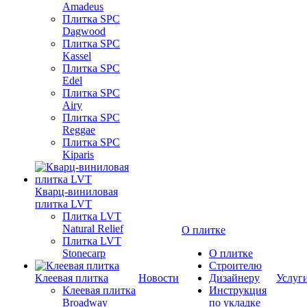
Amadeus
Плитка SPC
Dagwood
Плитка SPC
Kassel
Плитка SPC
Edel
Плитка SPC
Airy
Плитка SPC
Reggae
Плитка SPC
Kiparis
Кварц-виниловая
плитка LVT
Плитка LVT
Natural Relief
О плитке
Плитка LVT
Stonecarp
О плитке
Строителю
Клеевая плитка
Новости
Дизайнеру
Услуг
Клеевая плитка
Инструкция
Broadway
по укладке