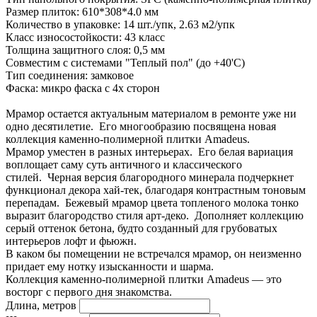
Размер плиток: 610*308*4.0 мм
Количество в упаковке: 14 шт./упк, 2.63 м2/упк
Класс износостойкости: 43 класс
Толщина защитного слоя: 0,5 мм
Совместим с системами "Теплый пол" (до +40'С)
Тип соединения: замковое
Фаска: микро фаска с 4х сторон
Мрамор остается актуальным материалом в ремонте уже ни
одно десятилетие. Его многообразию посвящена новая
коллекция каменно-полимерной плитки Amadeus.
Мрамор уместен в разных интерьерах. Его белая вариация
воплощает саму суть античного и классического
стилей. Черная версия благородного минерала подчеркнет
функционал декора хай-тек, благодаря контрастным тоновым
перепадам. Бежевый мрамор цвета топленого молока тонко
выразит благородство стиля арт-деко. Дополняет коллекцию
серый оттенок бетона, будто созданный для грубоватых
интерьеров лофт и фьюжн.
В каком бы помещении не встречался мрамор, он неизменно
придает ему нотку изысканности и шарма.
Коллекция каменно-полимерной плитки Amadeus — это
восторг с первого дня знакомства.
Длина, метров