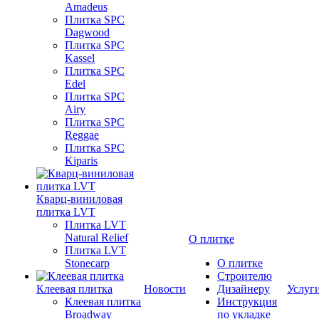
Amadeus
Плитка SPC
Dagwood
Плитка SPC
Kassel
Плитка SPC
Edel
Плитка SPC
Airy
Плитка SPC
Reggae
Плитка SPC
Kiparis
Кварц-виниловая
плитка LVT
Плитка LVT
Natural Relief
О плитке
Плитка LVT
Stonecarp
О плитке
Строителю
Клеевая плитка
Новости
Дизайнеру
Услуг
Клеевая плитка
Инструкция
Broadway
по укладке