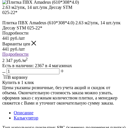
Плитка ПВХ Amadeus (610*308*4.0) 2.63 м2/упк, 14 шт./упк
Дессау STM 025-22*
Подробности
441
руб.
/шт
Варианты цен
441
руб.
/шт
Подробности
2
2 347
руб.
/м
Есть в наличии
: 2367
в 4 магазинах
В корзину
Купить в 1 клик
Цены указаны розничные, без учета акций и скидок от
объема. Окончательную стоимость заказа можно узнать,
оформив заказ с нужным количеством плитки, а менеджер
свяжется с Вами и уточнит окончательную сумму заказа.
Описание
Калькулятор
Тип напольного покрытия: SPC (каменно-полимерная плитка)