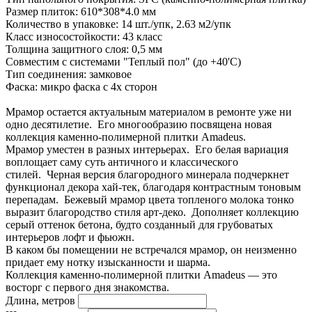
Размер плиток: 610*308*4.0 мм
Количество в упаковке: 14 шт./упк, 2.63 м2/упк
Класс износостойкости: 43 класс
Толщина защитного слоя: 0,5 мм
Совместим с системами "Теплый пол" (до +40'С)
Тип соединения: замковое
Фаска: микро фаска с 4х сторон
Мрамор остается актуальным материалом в ремонте уже ни
одно десятилетие. Его многообразию посвящена новая
коллекция каменно-полимерной плитки Amadeus.
Мрамор уместен в разных интерьерах. Его белая вариация
воплощает саму суть античного и классического
стилей. Черная версия благородного минерала подчеркнет
функционал декора хай-тек, благодаря контрастным тоновым
перепадам. Бежевый мрамор цвета топленого молока тонко
выразит благородство стиля арт-деко. Дополняет коллекцию
серый оттенок бетона, будто созданный для грубоватых
интерьеров лофт и фьюжн.
В каком бы помещении не встречался мрамор, он неизменно
придает ему нотку изысканности и шарма.
Коллекция каменно-полимерной плитки Amadeus — это
восторг с первого дня знакомства.
Длина, метров