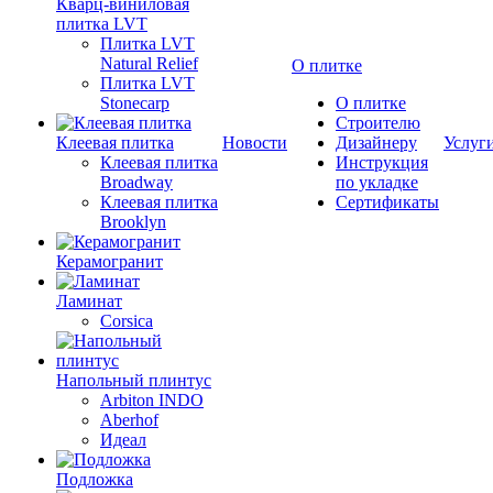
Кварц-виниловая
плитка LVT
Плитка LVT
Natural Relief
О плитке
Плитка LVT
Stonecarp
О плитке
Строителю
Клеевая плитка
Новости
Дизайнеру
Услуг
Клеевая плитка
Инструкция
Broadway
по укладке
Клеевая плитка
Сертификаты
Brooklyn
Керамогранит
Ламинат
Corsica
Напольный плинтус
Arbiton INDO
Aberhof
Идеал
Подложка