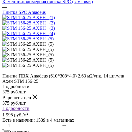
Каменно-полимерная плитка SPC (замковая)
—
Плитка SPC Amadeus
Плитка ПВХ Amadeus (610*308*4.0) 2.63 м2/упк, 14 шт./упк
Ахен STM 156-25
Подробности
375
руб.
/шт
Варианты цен
375
руб.
/шт
Подробности
2
1 995
руб.
/м
Есть в наличии
: 1539
в 4 магазинах