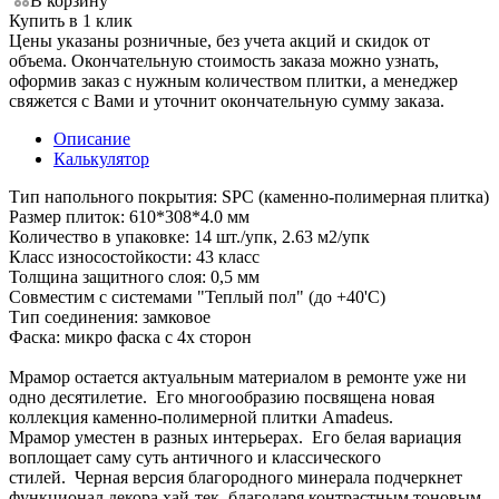
В корзину
Купить в 1 клик
Цены указаны розничные, без учета акций и скидок от
объема. Окончательную стоимость заказа можно узнать,
оформив заказ с нужным количеством плитки, а менеджер
свяжется с Вами и уточнит окончательную сумму заказа.
Описание
Калькулятор
Тип напольного покрытия: SPC (каменно-полимерная плитка)
Размер плиток: 610*308*4.0 мм
Количество в упаковке: 14 шт./упк, 2.63 м2/упк
Класс износостойкости: 43 класс
Толщина защитного слоя: 0,5 мм
Совместим с системами "Теплый пол" (до +40'С)
Тип соединения: замковое
Фаска: микро фаска с 4х сторон
Мрамор остается актуальным материалом в ремонте уже ни
одно десятилетие. Его многообразию посвящена новая
коллекция каменно-полимерной плитки Amadeus.
Мрамор уместен в разных интерьерах. Его белая вариация
воплощает саму суть античного и классического
стилей. Черная версия благородного минерала подчеркнет
функционал декора хай-тек, благодаря контрастным тоновым