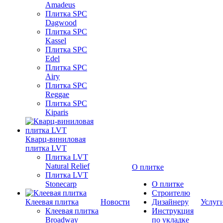
Amadeus
Плитка SPC
Dagwood
Плитка SPC
Kassel
Плитка SPC
Edel
Плитка SPC
Airy
Плитка SPC
Reggae
Плитка SPC
Kiparis
Кварц-виниловая
плитка LVT
Плитка LVT
Natural Relief
О плитке
Плитка LVT
Stonecarp
О плитке
Строителю
Клеевая плитка
Новости
Дизайнеру
Услуг
Клеевая плитка
Инструкция
Broadway
по укладке