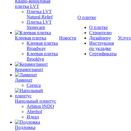
Кварц-виниловая
плитка LVT
Плитка LVT
Natural Relief
О плитке
Плитка LVT
Stonecarp
О плитке
Строителю
Клеевая плитка
Новости
Дизайнеру
Услуг
Клеевая плитка
Инструкция
Broadway
по укладке
Клеевая плитка
Сертификаты
Brooklyn
Керамогранит
Ламинат
Corsica
Напольный плинтус
Arbiton INDO
Aberhof
Идеал
Подложка