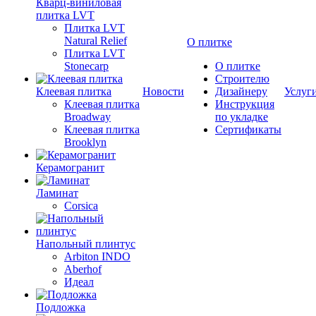
Кварц-виниловая
плитка LVT
Плитка LVT
Natural Relief
О плитке
Плитка LVT
Stonecarp
О плитке
Строителю
Клеевая плитка
Новости
Дизайнеру
Услуг
Клеевая плитка
Инструкция
Broadway
по укладке
Клеевая плитка
Сертификаты
Brooklyn
Керамогранит
Ламинат
Corsica
Напольный плинтус
Arbiton INDO
Aberhof
Идеал
Подложка