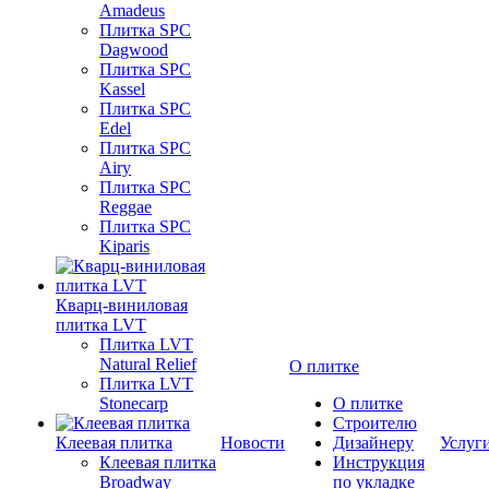
Amadeus
Плитка SPC
Dagwood
Плитка SPC
Kassel
Плитка SPC
Edel
Плитка SPC
Airy
Плитка SPC
Reggae
Плитка SPC
Kiparis
Кварц-виниловая
плитка LVT
Плитка LVT
Natural Relief
О плитке
Плитка LVT
Stonecarp
О плитке
Строителю
Клеевая плитка
Новости
Дизайнеру
Услуг
Клеевая плитка
Инструкция
Broadway
по укладке