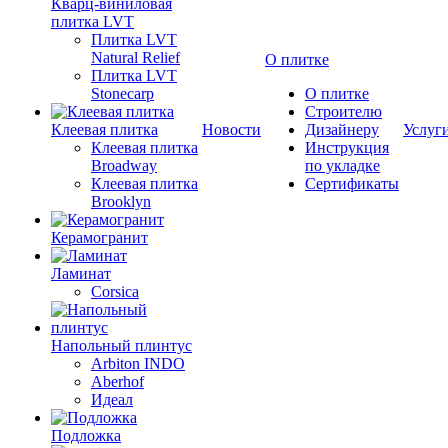
Кварц-виниловая
плитка LVT
Плитка LVT
Natural Relief
О плитке
Плитка LVT
Stonecarp
О плитке
Строителю
Клеевая плитка
Новости
Дизайнеру
Услуг
Клеевая плитка
Инструкция
Broadway
по укладке
Клеевая плитка
Сертификаты
Brooklyn
Керамогранит
Ламинат
Corsica
Напольный плинтус
Arbiton INDO
Aberhof
Идеал
Подложка