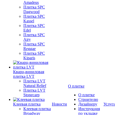
Amadeus
Плитка SPC
Dagwood
Плитка SPC
Kassel
Плитка SPC
Edel
Плитка SPC
Airy
Плитка SPC
Reggae
Плитка SPC
Kiparis
Кварц-виниловая
плитка LVT
Плитка LVT
Natural Relief
О плитке
Плитка LVT
Stonecarp
О плитке
Строителю
Клеевая плитка
Новости
Дизайнеру
Услуг
Клеевая плитка
Инструкция
Broadway
по укладке