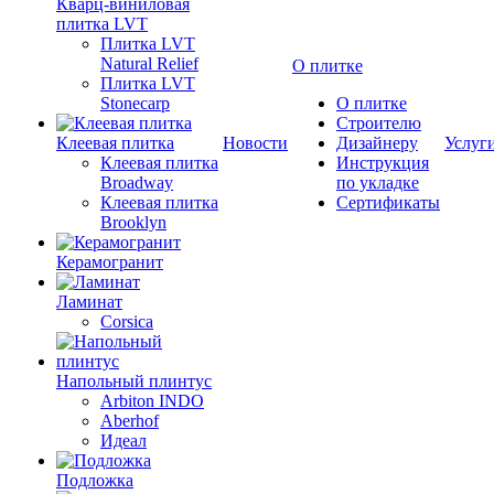
Кварц-виниловая
плитка LVT
Плитка LVT
Natural Relief
О плитке
Плитка LVT
Stonecarp
О плитке
Строителю
Клеевая плитка
Новости
Дизайнеру
Услуг
Клеевая плитка
Инструкция
Broadway
по укладке
Клеевая плитка
Сертификаты
Brooklyn
Керамогранит
Ламинат
Corsica
Напольный плинтус
Arbiton INDO
Aberhof
Идеал
Подложка