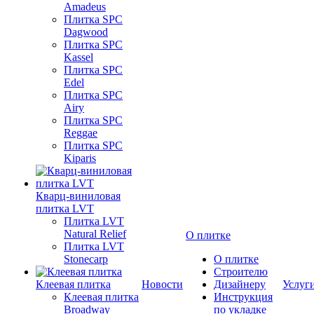
Amadeus
Плитка SPC
Dagwood
Плитка SPC
Kassel
Плитка SPC
Edel
Плитка SPC
Airy
Плитка SPC
Reggae
Плитка SPC
Kiparis
Кварц-виниловая
плитка LVT
Плитка LVT
Natural Relief
О плитке
Плитка LVT
Stonecarp
О плитке
Строителю
Клеевая плитка
Новости
Дизайнеру
Услуг
Клеевая плитка
Инструкция
Broadway
по укладке