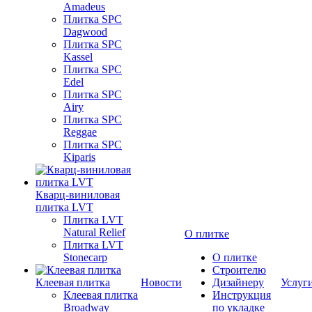
Amadeus
Плитка SPC
Dagwood
Плитка SPC
Kassel
Плитка SPC
Edel
Плитка SPC
Airy
Плитка SPC
Reggae
Плитка SPC
Kiparis
Кварц-виниловая
плитка LVT
Плитка LVT
Natural Relief
О плитке
Плитка LVT
Stonecarp
О плитке
Строителю
Клеевая плитка
Новости
Дизайнеру
Услуг
Клеевая плитка
Инструкция
Broadway
по укладке