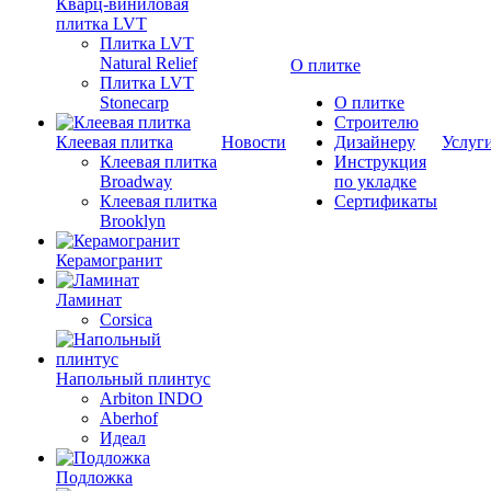
Кварц-виниловая
плитка LVT
Плитка LVT
Natural Relief
О плитке
Плитка LVT
Stonecarp
О плитке
Строителю
Клеевая плитка
Новости
Дизайнеру
Услуг
Клеевая плитка
Инструкция
Broadway
по укладке
Клеевая плитка
Сертификаты
Brooklyn
Керамогранит
Ламинат
Corsica
Напольный плинтус
Arbiton INDO
Aberhof
Идеал
Подложка