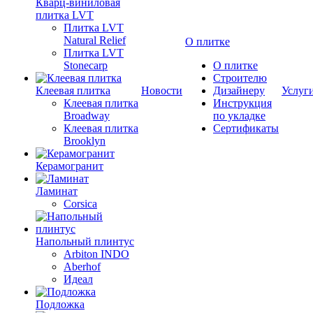
Кварц-виниловая
плитка LVT
Плитка LVT
Natural Relief
О плитке
Плитка LVT
Stonecarp
О плитке
Строителю
Клеевая плитка
Новости
Дизайнеру
Услуг
Клеевая плитка
Инструкция
Broadway
по укладке
Клеевая плитка
Сертификаты
Brooklyn
Керамогранит
Ламинат
Corsica
Напольный плинтус
Arbiton INDO
Aberhof
Идеал
Подложка