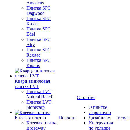
Amadeus
Плитка SPC
Dagwood
Плитка SPC
Kassel
Плитка SPC
Edel
Плитка SPC
Airy
Плитка SPC
Reggae
Плитка SPC
Kiparis
Кварц-виниловая
плитка LVT
Плитка LVT
Natural Relief
О плитке
Плитка LVT
Stonecarp
О плитке
Строителю
Клеевая плитка
Новости
Дизайнеру
Услуг
Клеевая плитка
Инструкция
Broadway
по укладке