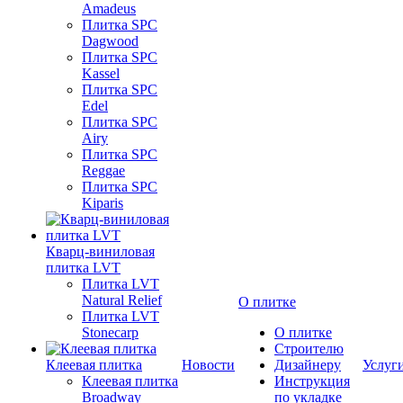
Amadeus
Плитка SPC
Dagwood
Плитка SPC
Kassel
Плитка SPC
Edel
Плитка SPC
Airy
Плитка SPC
Reggae
Плитка SPC
Kiparis
Кварц-виниловая
плитка LVT
Плитка LVT
Natural Relief
О плитке
Плитка LVT
Stonecarp
О плитке
Строителю
Клеевая плитка
Новости
Дизайнеру
Услуг
Клеевая плитка
Инструкция
Broadway
по укладке