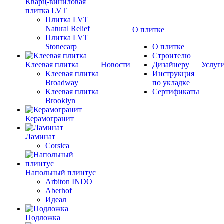
Кварц-виниловая
плитка LVT
Плитка LVT
Natural Relief
О плитке
Плитка LVT
Stonecarp
О плитке
Строителю
Клеевая плитка
Новости
Дизайнеру
Услуг
Клеевая плитка
Инструкция
Broadway
по укладке
Клеевая плитка
Сертификаты
Brooklyn
Керамогранит
Ламинат
Corsica
Напольный плинтус
Arbiton INDO
Aberhof
Идеал
Подложка